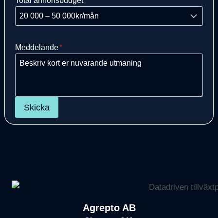
Total annonsbudget
*
Meddelande
*
Skicka
Agrepto AB