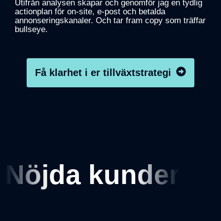
Utifrån analysen skapar och genomför jag en tydlig
actionplan för on-site, e-post och betalda
Statistik
annonseringskanaler. Och tar fram copy som träffar
För att vi
bullseye.
ska kunna
förbättra
hemsidans
funktionalitet
Få klarhet i er tillväxtstrategi
och
uppbyggnad,
baserat på
hur
hemsidan
används.
Upplevelse
Nöjda kunder
För att vår
hemsida
ska prestera
så bra som
möjligt under
ditt besök.