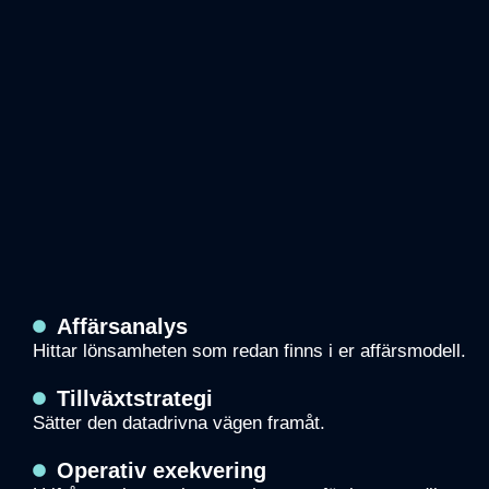
Nödvändiga
Dessa kakor
går inte att
Affärsanalys
välja bort. De
Hittar lönsamheten som redan finns i er affärsmodell.
behövs för
att hemsidan
Tillväxtstrategi
över huvud
Sätter den datadrivna vägen framåt.
taget ska
fungera.
Operativ exekvering