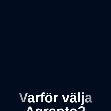
Om du
nekar de här
kakorna
kommer
viss
funktionalitet
att försvinna
från
hemsidan.
Marknadsföring
Genom att dela
med dig av dina
intressen och ditt
beteende när du
surfar ökar du
chansen att få se
Varför välja
personligt
anpassat innehåll
och erbjudanden.