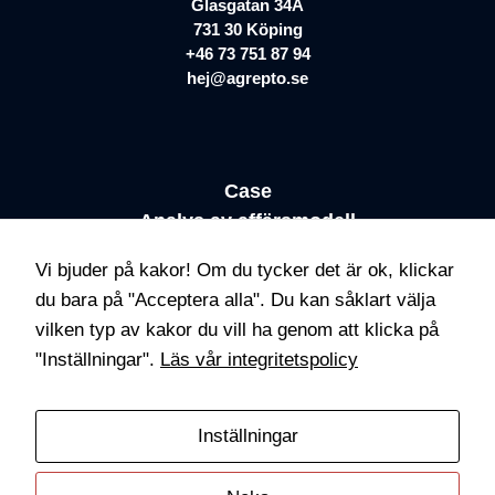
Glasgatan 34A
731 30 Köping
+46 73 751 87 94
hej@agrepto.se
Case
Analys av affärsmodell
Agrepto Klarhet™
Vi bjuder på kakor! Om du tycker det är ok, klickar
Meta ads med NLP
du bara på "Acceptera alla". Du kan såklart välja
Om Agrepto
vilken typ av kakor du vill ha genom att klicka på
Kontakt
"Inställningar".
Läs vår integritetspolicy
Inställningar
© 2026 Agrepto AB. Alla rättigheter reserverade